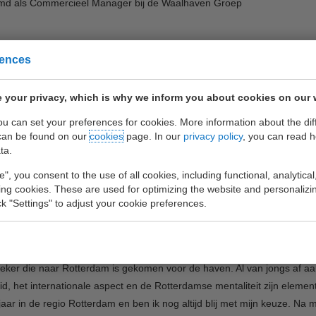
md als Commercieel Manager bij de Waalhaven Groep
rences
benoemd als Commercieel M
 your privacy, which is why we inform you about cookies on our 
you can set your preferences for cookies. More information about the dif
can be found on our
cookies
page. In our
privacy policy
, you can read 
ta.
e", you consent to the use of all cookies, including functional, analytical
bruari is Willem Beskers begonnen bij de Waalhaven Groep als Comme
king cookies. These are used for optimizing the website and personalizin
viteiten. Willem heeft al ruime ervaring binnen de haven en we zijn blij
ick "Settings" to adjust your cookie preferences.
jgaand een profiel en introductie van Willem Beskers zelf. Wij wensen 
m is Willem Beskers, net begonnen als commercieel manager bij de W
eker die naar Rotterdam is gekomen voor de haven. Al van jongs af aa
id, het internationale aspect en de Rotterdamse mentaliteit zijn eleme
 jaar in de regio Rotterdam en ben ik nog altijd blij met mijn keuze. Na