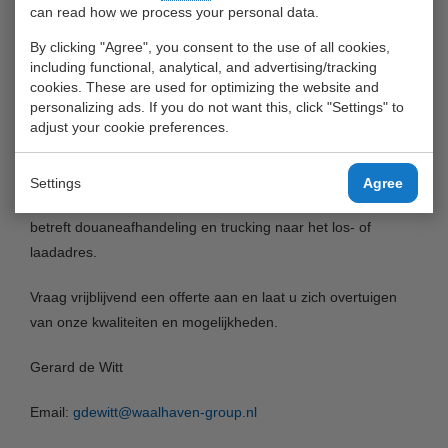
can read how we process your personal data.
Maasvlakte en haar terminals in de Botlek, Eem/Waalhaven
en Merwehaven (Rotterdam Fruit Wharf).
By clicking "Agree", you consent to the use of all cookies,
including functional, analytical, and advertising/tracking
Vervoer per truck wordt hierbij tot een minimum beperkt, wat
cookies. These are used for optimizing the website and
personalizing ads. If you do not want this, click "Settings" to
een belangrijke bijdrage levert aan de luchtkwaliteit in
adjust your cookie preferences.
Rotterdam en worden files en truck congestie op de
zeeterminal vermeden.
Settings
Agree
Waalhaven Cool Barge kan tevens diensten aanbieden wat
betreft douaneafhandeling en trucking naar het los- of
laadadres.
Vraag vrijblijvend een offerte aan en laat u zich overtuigen
van onze kwaliteiten en mogelijkheden.
Gerard de Witt
Email:
gdewitt@waalhaven-group.nl