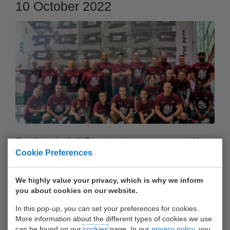
10 October 2022
Ook dit jaar heeft UWT haar terreinen weer opengesteld voor
Cookie Preferences
de HARBOUR RUN. Duizenden sporters liepen de 6 of 10 km
en bedwongen de obstakels.
We highly value your privacy, which is why we inform
Op zondag 2 oktober heeft TEAM UWT de Harbour Run
you about cookies on our website.
weer volbracht. In het najaarszonnetje, was TEAM UWT met
In this pop-up, you can set your preferences for cookies.
meer dan 25 lopers op volle toeren! Het was uitdagend,
More information about the different types of cookies we use
maar met hier en daar wat hulp goed te doen. Iedereen
can be found on our
cookies
page. In our
privacy policy
, you