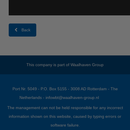
Back
This company is part of
Waalhaven Group
Port Nr. 5049 - P.O. Box 5155 - 3008 AD Rotterdam - The
Netherlands -
infowbt@waalhaven-group.nl
The management can not be held responsible for any incorrect
information shown on this website, caused by typing errors or
software failure.