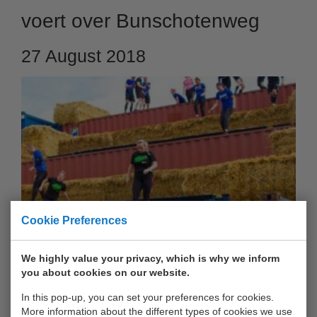
voert over Bunschotenweg
27 August 2018
Cookie Preferences
Ook in 2018 loopt de route van de Harbour Run weer over
We highly value your privacy, which is why we inform
de terreinen van UWT aan de Bunschotenweg.
you about cookies on our website.
OVERWIN DE HOOGTE
In this pop-up, you can set your preferences for cookies.
Een container is ruim 2 meter hoog! Hoeveel containers
More information about the different types of cookies we use