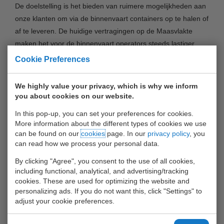
De doelstelling is het bieden van ruimere mogelijkheden aan
onze klanten om via de binnenvaart containers op te halen of
af te leveren. De huidige vertragingen op de Maasvlakte
maken het voor de binnenvaart operators steeds lastiger
binnen de huidige werktijden voor de kade te komen. Met de
Cookie Preferences
nachturen erbij zal het voor de binnenvaart een stuk
eenvoudiger worden om hun vaarschema te behouden.
We highly value your privacy, which is why we inform
Indien specifiek voor de nacht aangevraagd, kunnen ook via
you about cookies on our website.
de weg containers afgehaald of ingeleverd worden. De
In this pop-up, you can set your preferences for cookies.
procedure hiervoor wordt nog bekend gemaakt.
More information about the different types of cookies we use
can be found on our
cookies
page. In our
privacy policy
, you
De nachtelijke uren zullen ook benut worden voor het
can read how we process your personal data.
cleanen en PTI-en van reefer containers, o.a. in
By clicking "Agree", you consent to the use of all cookies,
samenwerking met Smith-Holland. Seizoenpieken kunnen
including functional, analytical, and advertising/tracking
hierdoor beter opgevangen worden.
cookies. These are used for optimizing the website and
personalizing ads. If you do not want this, click "Settings" to
Vooralsnog zal alleen het genoemde depot 24 uur/werkdag
adjust your cookie preferences.
bereikbaar zijn. De andere locaties blijven de huidige
openingstijden hanteren. Op aanvraag en bij voldoende