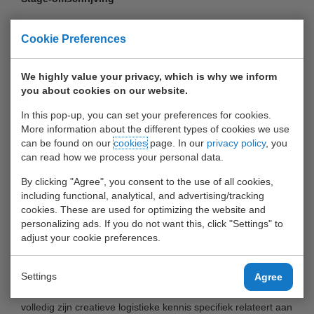
In de huidige tijd van digitalisering en het optimaliseren van
Cookie Preferences
processen binnen de haven, willen wij graag van jou weten
wat we sneller, beter en efficiënter kunnen doen om onze
We highly value your privacy, which is why we inform
terminal zo optimaal te laten draaien! Hoe ga je dit
you about cookies on our website.
realiseren? Door eerst onze logistieke administratieve
In this pop-up, you can set your preferences for cookies.
processen in kaart te brengen. Wat doen wij allemaal voor
More information about the different types of cookies we use
werk op de verschillende afdelingen voordat een container bij
can be found on our
cookies
page. In our
privacy policy
, you
ons op terminal komt, als de container op onze terminal staat
can read how we process your personal data.
en uiteindelijk onze terminal weer verlaat. Jij beoordeelt of
By clicking "Agree", you consent to the use of all cookies,
onze processen nog aansluiten op de business
including functional, analytical, and advertising/tracking
requirements zowel extern als intern. Hierbij adviseer je
cookies. These are used for optimizing the website and
eventuele verbeteringen en vereenvoudigingen. In je
personalizing ads. If you do not want this, click "Settings" to
adjust your cookie preferences.
rapportage moet ook een kosten / baten analyse zitten van
jouw aanbevelingen.
Settings
Agree
Met andere woorden je bent onze stagiair adviseur die
volledig zijn creatieve logistieke kennis specifiek relateert aan