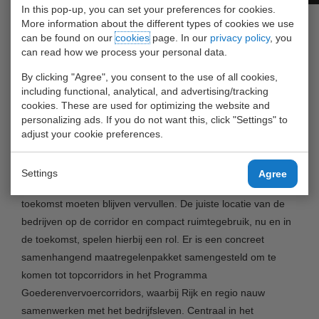
In this pop-up, you can set your preferences for cookies.
More information about the different types of cookies we use
Uitgebreide informatie leest op op de
can be found on our
cookies
page. In our
privacy policy
, you
site:
https://www.topcorridors.com/default.aspx
can read how we process your personal data.
By clicking "Agree", you consent to the use of all cookies,
Onderstaand een deel van de daar aanwezige toelichting:
including functional, analytical, and advertising/tracking
cookies. These are used for optimizing the website and
QUOTE - De meerwaarde van goederenstromen en logistiek
personalizing ads. If you do not want this, click "Settings" to
is voor de economische toegevoegde waarde van Nederland
adjust your cookie preferences.
van groot belang
(
zie ook MIRT-onderzoek
).
Daarbij is de
bestaande infrastructuur cruciaal om de logistiek in goede
Settings
Agree
banen te leiden. Deze functie zal de infrastructuur ook in de
toekomst moeten blijven vervullen. De juiste locatie van de
bedrijven op de corridor en compact ruimtegebruik, nu en in
de toekomst, spelen hierbij een rol. Er is een concreet
samenhangend maatregelenpakket samengesteld om te
komen tot topcorridors in het Programma
Goederenvervoercorridors, waarbij Rijk en regio nauw
samenwerken met het bedrijfsleven. Centraal in het