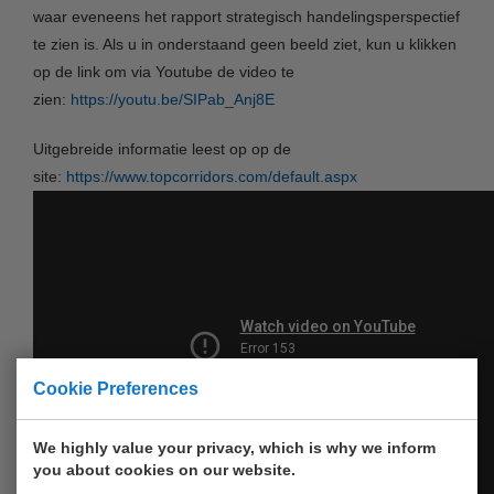
waar eveneens het rapport strategisch handelingsperspectief
te zien is. Als u in onderstaand geen beeld ziet, kun u klikken
op de link om via Youtube de video te
zien:
https://youtu.be/SIPab_Anj8E
Uitgebreide informatie leest op op de
site:
https://www.topcorridors.com/default.aspx
Cookie Preferences
We highly value your privacy, which is why we inform
you about cookies on our website.